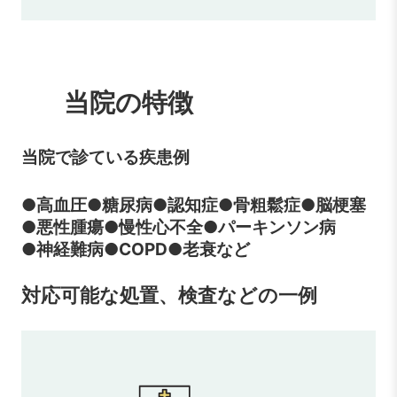
当院の特徴
当院で診ている疾患例
●高血圧
●糖尿病
●認知症
●骨粗鬆症
●脳梗塞
●悪性腫瘍
●慢性心不全
●パーキンソン病
●神経難病
●COPD
●老衰など
対応可能な処置、検査などの一例